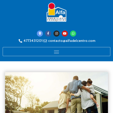
4773431201
contacto@alfadelcentro.com