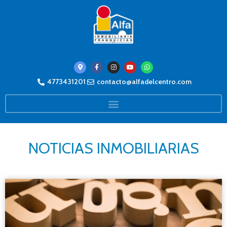
4773431201
contacto@alfadelcentro.com
NOTICIAS INMOBILIARIAS