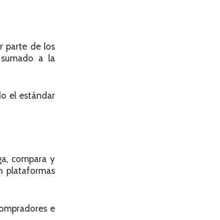
r parte de los
n sumado a la
do el estándar
iga, compara y
n plataformas
 compradores e