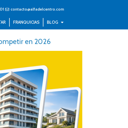
01
contacto@alfadelcentro.com
TAR
FRANQUICIAS
BLOG
 competir en 2026